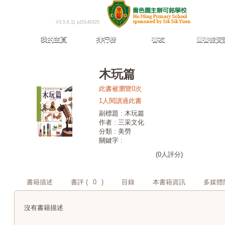
V3.5.6.11 p20140325
我的主頁
排行榜
書友
圖書館資
木玩篇
此書被瀏覽0次
1人閱讀過此書
副標題 : 木玩篇
作者 : 三采文化
分類 : 美勞
關鍵字 :
(0人評分)
書籍描述
書評 (
0
)
目錄
本書籍資訊
多媒體
沒有書籍描述