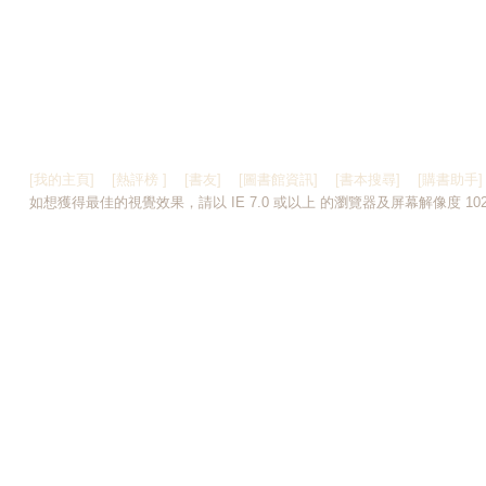
[我的主頁]
[熱評榜 ]
[書友]
[圖書館資訊]
[書本搜尋]
[購書助手]
如想獲得最佳的視覺效果，請以 IE 7.0 或以上 的瀏覽器及屏幕解像度 1024 