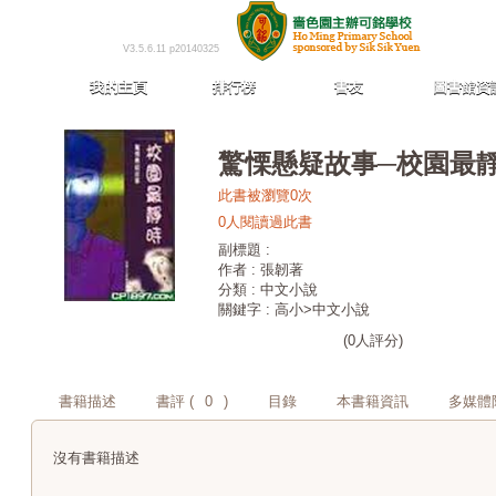
V3.5.6.11 p20140325
我的主頁
排行榜
書友
圖書館資
驚慄懸疑故事─校園最
此書被瀏覽0次
0人閱讀過此書
副標題 :
作者 : 張韌著
分類 : 中文小說
關鍵字 : 高小>中文小說
(0人評分)
書籍描述
書評 (
0
)
目錄
本書籍資訊
多媒體
沒有書籍描述