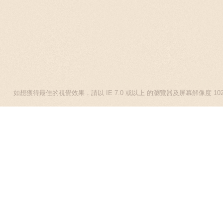
[我的主頁]
[熱評榜 ]
[書友]
[圖書館資訊]
[書本搜尋]
[購書助手]
如想獲得最佳的視覺效果，請以 IE 7.0 或以上 的瀏覽器及屏幕解像度 1024 